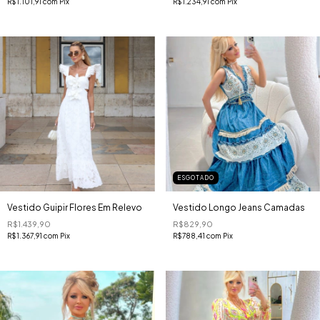
R$1.101,91
com
Pix
R$1.234,91
com
Pix
ESGOTADO
Vestido Guipir Flores Em Relevo
Vestido Longo Jeans Camadas
R$1.439,90
R$829,90
R$1.367,91
com
Pix
R$788,41
com
Pix