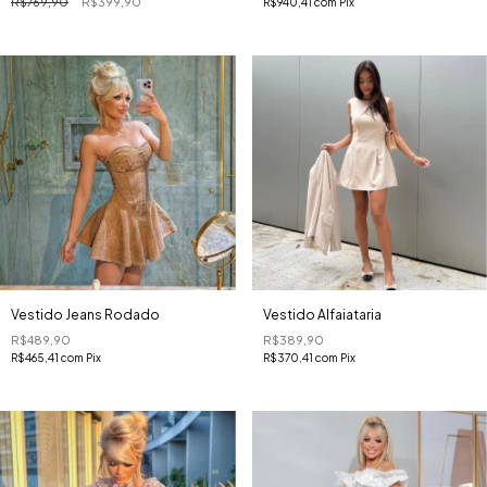
R$769,90
R$399,90
R$940,41
com
Pix
Vestido Jeans Rodado
Vestido Alfaiataria
R$489,90
R$389,90
R$465,41
com
Pix
R$370,41
com
Pix