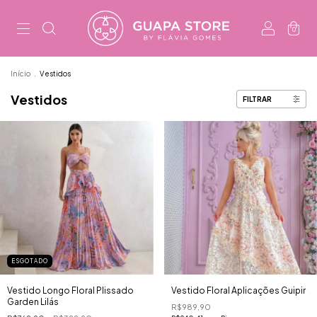
0
Início
.
Vestidos
Vestidos
FILTRAR
ESGOTADO
Vestido Longo Floral Plissado
Vestido Floral Aplicações Guipir
Garden Lilás
R$989,90