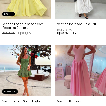
48
% OFF
Vestido Longo Plissado com
Vestido Bordado Richelieu
Recortes Cut-out
R$1.049,90
R$769,90
R$399,90
R$997,41
com
Pix
ESGOTADO
Vestido Curto Guipir Jingle
Vestido Princess