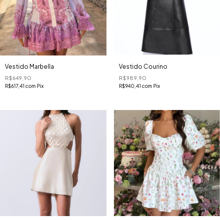
Vestido Marbella
Vestido Courino
R$649,90
R$989,90
R$617,41
com
Pix
R$940,41
com
Pix