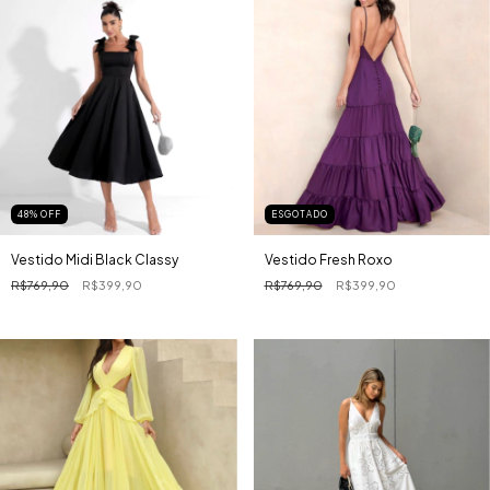
48
% OFF
ESGOTADO
Vestido Midi Black Classy
Vestido Fresh Roxo
R$769,90
R$399,90
R$769,90
R$399,90