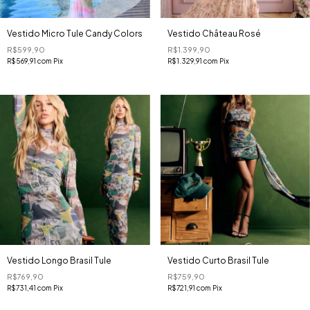
Vestido Micro Tule Candy Colors
Vestido Château Rosé
R$599,90
R$1.399,90
R$569,91
com
Pix
R$1.329,91
com
Pix
Vestido Longo Brasil Tule
Vestido Curto Brasil Tule
R$769,90
R$759,90
R$731,41
com
Pix
R$721,91
com
Pix