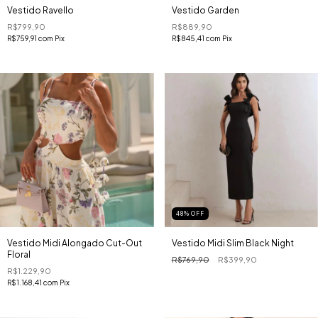
Vestido Ravello
Vestido Garden
R$799,90
R$889,90
R$759,91
com
Pix
R$845,41
com
Pix
48
% OFF
Vestido Midi Alongado Cut-Out
Vestido Midi Slim Black Night
Floral
R$769,90
R$399,90
R$1.229,90
R$1.168,41
com
Pix