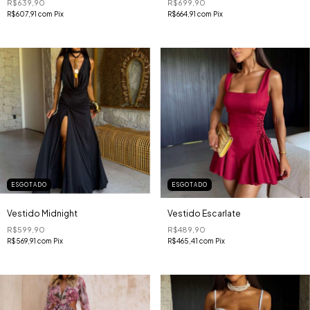
R$639,90
R$699,90
R$607,91
com
Pix
R$664,91
com
Pix
ESGOTADO
ESGOTADO
Vestido Midnight
Vestido Escarlate
R$599,90
R$489,90
R$569,91
com
Pix
R$465,41
com
Pix