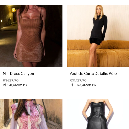
Mini Dress Canyon
Vestido Curto Detalhe Pêlo
R$629,90
R$1.129,90
R$598,41
com
Pix
R$1.073,41
com
Pix