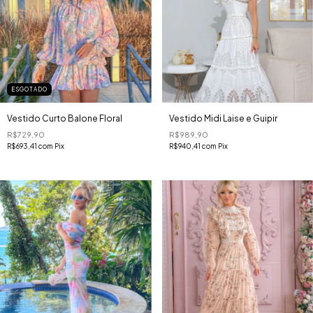
ESGOTADO
Vestido Curto Balone Floral
Vestido Midi Laise e Guipir
R$729,90
R$989,90
R$693,41
com
Pix
R$940,41
com
Pix